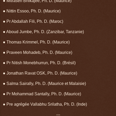
● Mitrasen Bhikajee, Ph. D. (Maurice)
● Nittin Essoo, Ph. D. (Maurice)
● Pr Abdallah Fili, Ph. D. (Maroc)
● Aboud Jumbe, Ph. D. (Zanzibar, Tanzanie)
● Thomas Krimmel, Ph. D. (Maurice)
● Praveen Mohadeb, Ph. D. (Maurice)
● Pr Nitish Monebhurrun, Ph. D. (Brésil)
● Jonathan Ravat OSK, Ph. D. (Maurice)
● Salma Sairally, Ph. D. (Maurice et Malaisie)
● Pr Mohammad Santally, Ph. D. (Maurice)
● Pre agrégée Vallabhu Srilatha, Ph. D. (Inde)
---