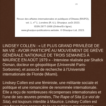
Revue des affaires internationales et publiques d’Ottawa (RAIPO),
o
vol. 1, n
1, Londres (R.-U.), Ghazipur, août 2023.
ISSN 2977-1668 (Online/En ligne).
www.ghazipur-publications.website.
© Ghazipur Ltd, 2023.
LINDSEY COLLEN : « LE PLUS GRAND PRIVILÈGE DE
MA VIE - AVOIR PARTICIPÉ AU MOUVEMENT DE GRÈVE
GÉNÉRALE NATIONALE DE TROIS SEMAINES À
MAURICE EN AOÛT 1979 » - Interview réalisée par Shafick
Osman, docteur en géopolitique (Université Paris-
Sorbonne), et associé de recherche à l'Université
internationale de Floride (Miami).
Lindsey Collen est une féministe, une militante sociale et
politique et une romancière de renommée internationale.
Elle a reçu de nombreuses récompenses internationales et
l'une de ses œuvres primées,
The Rape of Sita
(
Le viol de
Sita
), est toujours interdite à Maurice. Lindsey Collen est