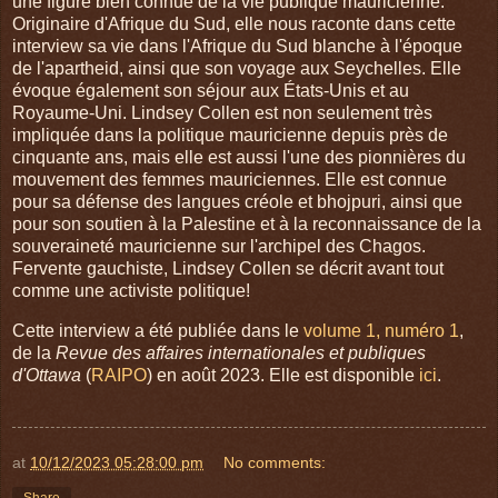
une figure bien connue de la vie publique mauricienne.
Originaire d'Afrique du Sud, elle nous raconte dans cette
interview sa vie dans l'Afrique du Sud blanche à l'époque
de l'apartheid, ainsi que son voyage aux Seychelles. Elle
évoque également son séjour aux États-Unis et au
Royaume-Uni. Lindsey Collen est non seulement très
impliquée dans la politique mauricienne depuis près de
cinquante ans, mais elle est aussi l'une des pionnières du
mouvement des femmes mauriciennes. Elle est connue
pour sa défense des langues créole et bhojpuri, ainsi que
pour son soutien à la Palestine et à la reconnaissance de la
souveraineté mauricienne sur l'archipel des Chagos.
Fervente gauchiste, Lindsey Collen se décrit avant tout
comme une activiste politique!
Cette interview a été publiée dans le
volume 1, numéro 1
,
de la
Revue des affaires internationales et publiques
d'Ottawa
(
RAIPO
) en août 2023. Elle est disponible
ici
.
at
10/12/2023 05:28:00 pm
No comments:
Share