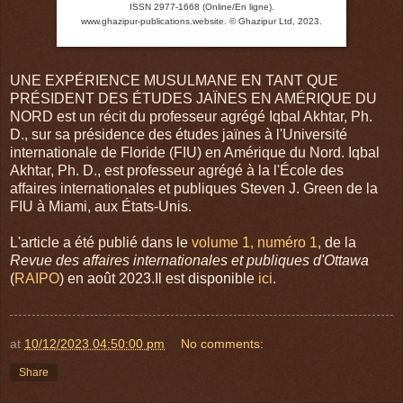
ISSN 2977-1668 (Online/En ligne).
www.ghazipur-publications.website.
© Ghazipur Ltd, 2023.
UNE EXPÉRIENCE MUSULMANE EN TANT QUE
PRÉSIDENT DES ÉTUDES JAÏNES EN AMÉRIQUE DU
NORD est un récit du professeur agrégé Iqbal Akhtar, Ph.
D., sur sa présidence des études jaïnes à l'Université
internationale de Floride (FIU) en Amérique du Nord. Iqbal
Akhtar, Ph. D., est professeur agrégé à la l'École des
affaires internationales et publiques Steven J. Green de la
FIU à Miami, aux États-Unis.
L'article a été publié dans le
volume 1, numéro 1
, de la
Revue des affaires internationales et publiques d'Ottawa
(
RAIPO
) en août 2023.Il est disponible
ici
.
at
10/12/2023 04:50:00 pm
No comments:
Share