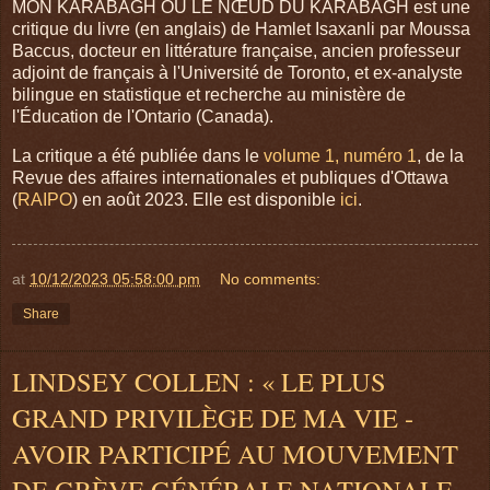
MON KARABAGH OU LE NŒUD DU KARABAGH est une
critique du livre (en anglais) de Hamlet Isaxanli par Moussa
Baccus, docteur en littérature française, ancien professeur
adjoint de français à l'Université de Toronto, et ex-analyste
bilingue en statistique et recherche au ministère de
l'Éducation de l'Ontario (Canada).
La critique a été publiée dans le
volume 1, numéro 1
, de la
Revue des affaires internationales et publiques d'Ottawa
(
RAIPO
) en août 2023. Elle est disponible
ici
.
at
10/12/2023 05:58:00 pm
No comments:
Share
LINDSEY COLLEN : « LE PLUS
GRAND PRIVILÈGE DE MA VIE -
AVOIR PARTICIPÉ AU MOUVEMENT
DE GRÈVE GÉNÉRALE NATIONALE