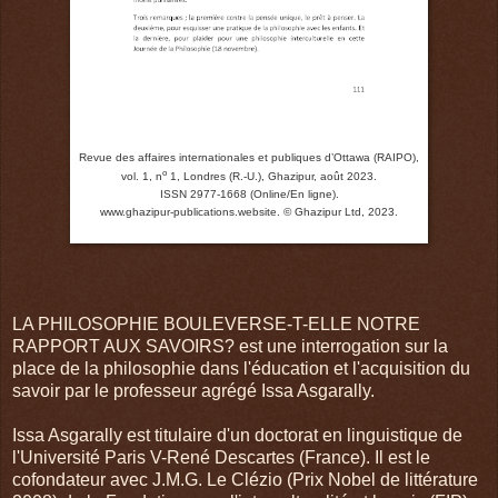
Revue des affaires internationales et publiques d’Ottawa (RAIPO),
o
vol. 1, n
1, Londres (R.-U.), Ghazipur, août 2023.
ISSN 2977-1668 (Online/En ligne).
www.ghazipur-publications.website.
© Ghazipur Ltd, 2023.
LA PHILOSOPHIE BOULEVERSE-T-ELLE NOTRE
RAPPORT AUX SAVOIRS? est une interrogation sur la
place de la philosophie dans l'éducation et l'acquisition du
savoir par le professeur agrégé Issa Asgarally.
Issa Asgarally est titulaire d'un doctorat en linguistique de
l'Université Paris V-René Descartes (France). Il est le
cofondateur avec J.M.G. Le Clézio (Prix Nobel de littérature