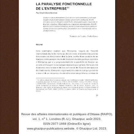
Revue des affaires internationales et publiques d’Ottawa (RAIPO),
o
vol. 1, n
1, Londres (R.-U.), Ghazipur, août 2023.
ISSN 2977-1668 (Online/En ligne).
www.ghazipur-publications.website.
© Ghazipur Ltd, 2023.