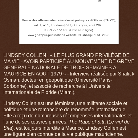
Revue des affaires internationales et publiques d’Ottawa (RAIPO),
o
vol. 1, n
1, Londres (R.-U.), Ghazipur, août 2023.
ISSN 2977-1668 (Online/En ligne).
www.ghazipur-publications.website.
© Ghazipur Ltd, 2023.
LINDSEY COLLEN : « LE PLUS GRAND PRIVILÈGE DE
MA VIE - AVOIR PARTICIPÉ AU MOUVEMENT DE GRÈVE
GÉNÉRALE NATIONALE DE TROIS SEMAINES À
MAURICE EN AOÛT 1979 » - Interview réalisée par Shafick
Osman, docteur en géopolitique (Université Paris-
Sorbonne), et associé de recherche à l'Université
internationale de Floride (Miami).
Lindsey Collen est une féministe, une militante sociale et
politique et une romancière de renommée internationale.
Elle a reçu de nombreuses récompenses internationales et
l'une de ses œuvres primées,
The Rape of Sita
(
Le viol de
Sita
), est toujours interdite à Maurice. Lindsey Collen est
une figure bien connue de la vie publique mauricienne.