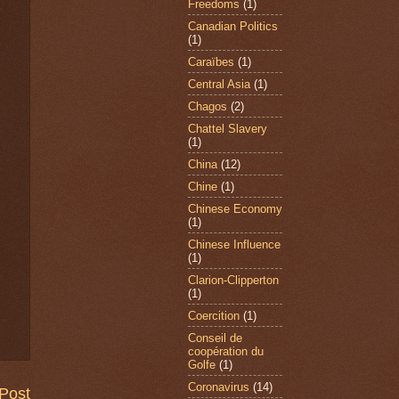
Freedoms
(1)
Canadian Politics
(1)
Caraïbes
(1)
Central Asia
(1)
Chagos
(2)
Chattel Slavery
(1)
China
(12)
Chine
(1)
Chinese Economy
(1)
Chinese Influence
(1)
Clarion-Clipperton
(1)
Coercition
(1)
Conseil de
coopération du
Golfe
(1)
Coronavirus
(14)
Post