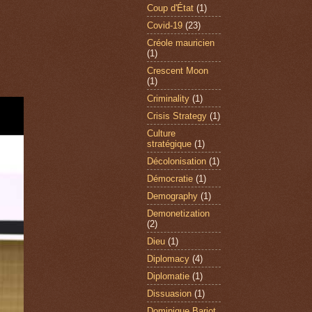
Coup d'État
(1)
Covid-19
(23)
Créole mauricien
(1)
Crescent Moon
(1)
Criminality
(1)
Crisis Strategy
(1)
Culture
stratégique
(1)
Décolonisation
(1)
Démocratie
(1)
Demography
(1)
Demonetization
(2)
Dieu
(1)
Diplomacy
(4)
Diplomatie
(1)
Dissuasion
(1)
Dominique Barjot