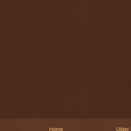
Home
Older 