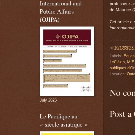
International and
professeur as
Public Affairs
de Maurice 
(OJIPA)
Cet article a
international
at
10/12/2023
Labels:
Éduca
LeClézio
,
MIE
publiques d'O
Location:
Onta
No co
July 2023
Post a
Le Pacifique au
« siècle asiatique »