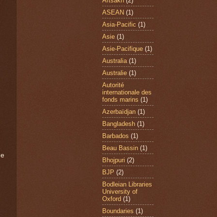
Artsakh
(2)
ASEAN
(1)
Asia-Pacific
(1)
Asie
(1)
Asie-Pacifique
(1)
Australia
(1)
Australie
(1)
Autorité
internationale des
fonds marins
(1)
Azerbaïdjan
(1)
Bangladesh
(1)
Barbados
(1)
Beau Bassin
(1)
ne
Bhojpuri
(2)
BJP
(2)
Bodleian Libraries
University of
Oxford
(1)
Boundaries
(1)