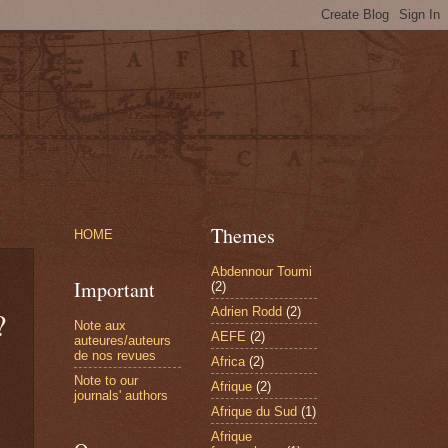
Themes
HOME
Abdennour Toumi
Important
(2)
Adrien Rodd
(2)
?
Note aux
AEFE
(2)
auteures/auteurs
de nos revues
Africa
(2)
Note to our
Afrique
(2)
journals' authors
Afrique du Sud
(1)
Afrique