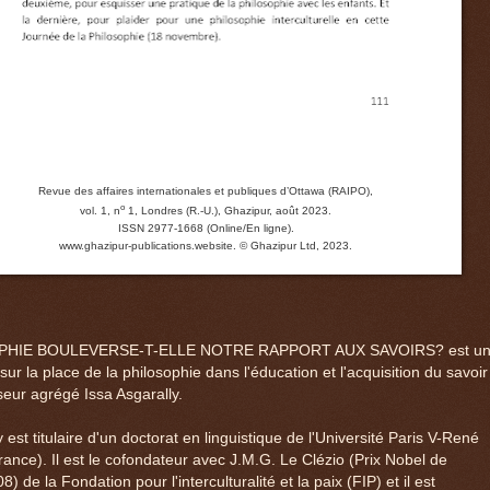
Revue des affaires internationales et publiques d’Ottawa (RAIPO),
o
vol. 1, n
1, Londres (R.-U.), Ghazipur, août 2023.
ISSN 2977-1668 (Online/En ligne).
www.ghazipur-publications.website.
© Ghazipur Ltd, 2023.
PHIE BOULEVERSE-T-ELLE NOTRE RAPPORT AUX SAVOIRS? est u
sur la place de la philosophie dans l'éducation et l'acquisition du savoir
seur agrégé Issa Asgarally.
 est titulaire d'un doctorat en linguistique de l'Université Paris V-René
ance). Il est le cofondateur avec J.M.G. Le Clézio (Prix Nobel de
08) de la Fondation pour l'interculturalité et la paix (FIP) et il est