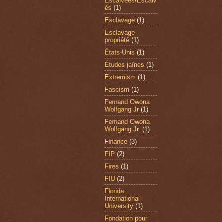
Escalvées/Escalv
és
(1)
Esclavage
(1)
Esclavage-
propriété
(1)
États-Unis
(1)
Études jaïnes
(1)
Extremism
(1)
Fascism
(1)
Fernand Owona
Wolfgang Jr
(1)
Fernand Owona
Wolfgang Jr.
(1)
Finance
(3)
FIP
(2)
Fires
(1)
FIU
(2)
Florida
International
University
(1)
Fondation pour