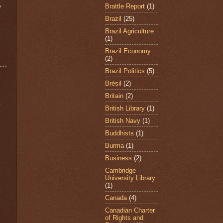
Brattle Report
(1)
e
Brazil
(25)
Brazil Agriculture
(1)
Brazil Economy
(2)
Brazil Politics
(5)
Brésil
(2)
Britain
(2)
t
British Library
(1)
British Navy
(1)
Buddhists
(1)
Burma
(1)
Business
(2)
Cambridge
University Library
(1)
Canada
(4)
Canadian Charter
of Rights and