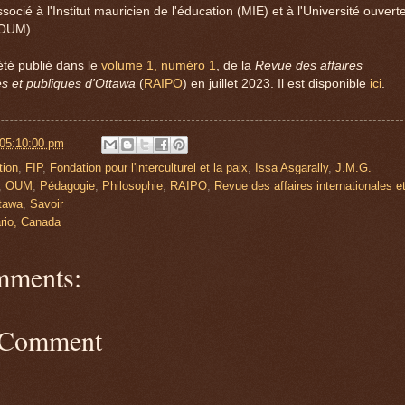
socié à l'Institut mauricien de l'éducation (MIE) et à l'Université ouvert
(OUM).
 été publié dans le
volume 1, numéro 1
, de la
Revue des affaires
es et publiques d'Ottawa
(
RAIPO
) en juillet 2023. Il est disponible
ici
.
 05:10:00 pm
tion
,
FIP
,
Fondation pour l'interculturel et la paix
,
Issa Asgarally
,
J.M.G.
,
OUM
,
Pédagogie
,
Philosophie
,
RAIPO
,
Revue des affaires internationales e
ttawa
,
Savoir
rio, Canada
mments:
 Comment