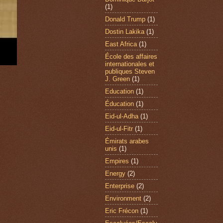
(1)
Donald Trump
(1)
Dostin Lakika
(1)
East Africa
(1)
École des affaires
internationales et
publiques Steven
J. Green
(1)
Education
(1)
Éducation
(1)
Eid-ul-Adha
(1)
Eid-ul-Fitr
(1)
Émirats arabes
unis
(1)
Empires
(1)
Energy
(2)
Enterprise
(2)
Environment
(2)
Eric Frécon
(1)