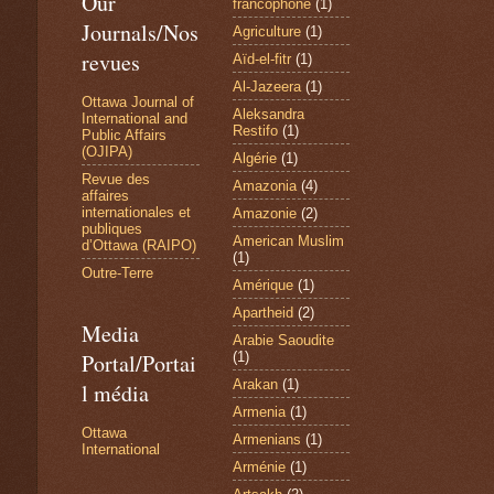
Our
francophone
(1)
Journals/Nos
Agriculture
(1)
revues
Aïd-el-fitr
(1)
Al-Jazeera
(1)
Ottawa Journal of
Aleksandra
International and
Restifo
(1)
Public Affairs
(OJIPA)
Algérie
(1)
Revue des
Amazonia
(4)
affaires
internationales et
Amazonie
(2)
publiques
American Muslim
d’Ottawa (RAIPO)
(1)
Outre-Terre
Amérique
(1)
Apartheid
(2)
Media
Arabie Saoudite
(1)
Portal/Portai
Arakan
(1)
l média
Armenia
(1)
Ottawa
Armenians
(1)
International
Arménie
(1)