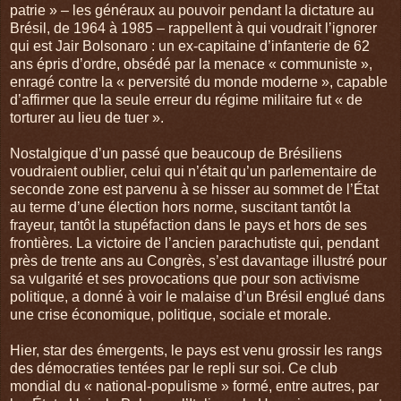
patrie » – les généraux au pouvoir pendant la dictature au
Brésil, de 1964 à 1985 – rappellent à qui voudrait l’ignorer
qui est Jair Bolsonaro : un ex-capitaine d’infanterie de 62
ans épris d’ordre, obsédé par la menace « communiste »,
enragé contre la « perversité du monde moderne », capable
d’affirmer que la seule erreur du régime militaire fut « de
torturer au lieu de tuer ».
Nostalgique d’un passé que beaucoup de Brésiliens
voudraient oublier, celui qui n’était qu’un parlementaire de
seconde zone est parvenu à se hisser au sommet de l’État
au terme d’une élection hors norme, suscitant tantôt la
frayeur, tantôt la stupéfaction dans le pays et hors de ses
frontières. La victoire de l’ancien parachutiste qui, pendant
près de trente ans au Congrès, s’est davantage illustré pour
sa vulgarité et ses provocations que pour son activisme
politique, a donné à voir le malaise d’un Brésil englué dans
une crise économique, politique, sociale et morale.
Hier, star des émergents, le pays est venu grossir les rangs
des démocraties tentées par le repli sur soi. Ce club
mondial du « national-populisme » formé, entre autres, par