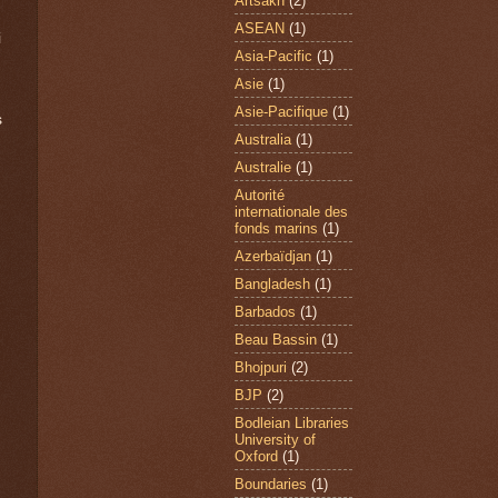
Artsakh
(2)
ASEAN
(1)
i
Asia-Pacific
(1)
Asie
(1)
Asie-Pacifique
(1)
s
Australia
(1)
Australie
(1)
Autorité
internationale des
fonds marins
(1)
Azerbaïdjan
(1)
Bangladesh
(1)
Barbados
(1)
Beau Bassin
(1)
Bhojpuri
(2)
BJP
(2)
Bodleian Libraries
University of
Oxford
(1)
Boundaries
(1)