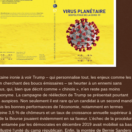
rtaine ironie à voir Trump – qui personnalise tout, les enjeux comme les
n cherchant des boucs émissaires – se heurter à un ennemi sans
rus, qui, bien que décrit comme « chinois », n’en reste pas moins
nonyme. La campagne de réélection de Trump se présentait pourtant
 auspices. Non seulement il est rare qu’un candidat à un second mand
mais les bonnes performances de l’économie, notamment en termes
peine 3,5 % de chômeurs et un taux de croissance annuelle supérieur à
 de la Bourse jouaient évidemment en sa faveur. L’échec de la procédu
on entamée par les démocrates en décembre 2019 avait mobilisé sa bas
 illustré l’unité du camp républicain. Enfin, la montée de Bernie Sanders