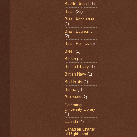
Brattle Report
(1)
Brazil
(25)
Brazil Agriculture
(1)
Brazil Economy
(2)
Brazil Politics
(5)
Brésil
(2)
Britain
(2)
British Library
(1)
British Navy
(1)
Buddhists
(1)
Burma
(1)
Business
(2)
Cambridge
University Library
(1)
Canada
(4)
Canadian Charter
of Rights and