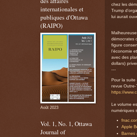
des affaires
chez les démo
internationales et
Trump d’organ
publiques d'Ottawa
lui aurait ouv
(RAIPO)
Malheureuseme
démocrates on
figure conse
l’économie et
avec des plan
dollars) priv
---
Pour la suite 
revue Outre-Te
https://www.
Le volume est
Août 2023
numériques s
fnac.c
Vol. 1, No. 1, Ottawa
Apple B
Journal of
Barnes 