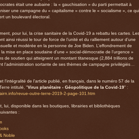
crates était une aubaine : la « gauchisation » du parti permettait à
iser une campagne du « capitalisme » contre le « socialisme », ce qu
ert un boulevard électoral.
nt, pour lui, la crise sanitaire de la Covid-19 a rebattu les cartes. Le
t ainsi réussi le tour de force de l’unité et du ralliement autour d’une
nsuelle et modérée en la personne de Joe Biden. L’effondrement de
 la mise en place soudaine d’une « social-démocratie de l’urgence »
s de soutien qui atteignent un montant titanesque (2,884 trillions de
ent l’administration sortante de ses thèmes de campagne privilégiés…
et l'intégralité de l'article publié, en français, dans le numéro 57 de la
rre intitulé, "
Virus planétaire - Géopolitique de la Covid-19
" :
cairn.info/revue-outre-terre-2019-2-page-101.htm
, lui, disponible dans les boutiques, librairies et bibliothèques
uivantes :
om
ooks
& Noble