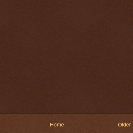
Home
Older 