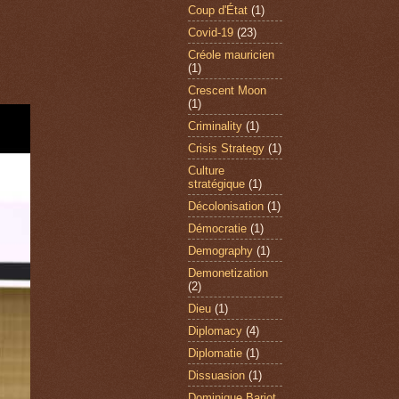
Coup d'État
(1)
Covid-19
(23)
Créole mauricien
(1)
Crescent Moon
(1)
Criminality
(1)
Crisis Strategy
(1)
Culture
stratégique
(1)
Décolonisation
(1)
Démocratie
(1)
Demography
(1)
Demonetization
(2)
Dieu
(1)
Diplomacy
(4)
Diplomatie
(1)
Dissuasion
(1)
Dominique Barjot