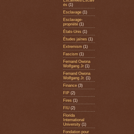
Escalvées/Escalv
és
(1)
Esclavage
(1)
Esclavage-
propriété
(1)
États-Unis
(1)
Études jaïnes
(1)
Extremism
(1)
Fascism
(1)
Fernand Owona
Wolfgang Jr
(1)
Fernand Owona
Wolfgang Jr.
(1)
Finance
(3)
FIP
(2)
Fires
(1)
FIU
(2)
Florida
International
University
(1)
Fondation pour