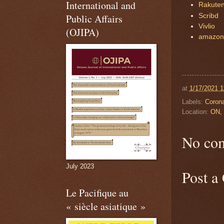
International and
Rakute
Scribd
Public Affairs
Vivlio
(OJIPA)
amazon.
at
1/17/2021 1
Labels:
Corona
Location:
ON,
No co
July 2023
Post a
Le Pacifique au
« siècle asiatique »