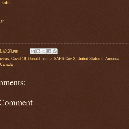
n kobo
fr
1:49:00 pm
virus
,
Covid-19
,
Donald Trump
,
SARS-Cov-2
,
United States of America
 Canada
mments:
 Comment