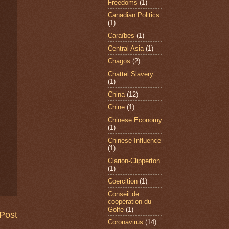
Freedoms
(1)
Canadian Politics
(1)
Caraïbes
(1)
Central Asia
(1)
Chagos
(2)
Chattel Slavery
(1)
China
(12)
Chine
(1)
Chinese Economy
(1)
Chinese Influence
(1)
Clarion-Clipperton
(1)
Coercition
(1)
Conseil de
coopération du
Golfe
(1)
Post
Coronavirus
(14)