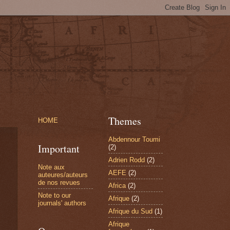
Themes
HOME
Abdennour Toumi
Important
(2)
Adrien Rodd
(2)
Note aux
AEFE
(2)
auteures/auteurs
de nos revues
Africa
(2)
Note to our
Afrique
(2)
journals' authors
Afrique du Sud
(1)
Afrique