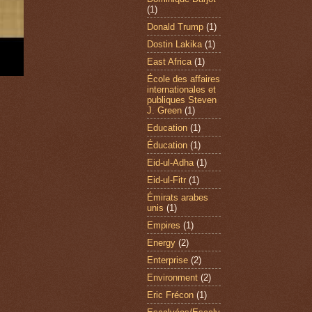
(1)
Donald Trump
(1)
Dostin Lakika
(1)
East Africa
(1)
École des affaires
internationales et
publiques Steven
J. Green
(1)
Education
(1)
Éducation
(1)
Eid-ul-Adha
(1)
Eid-ul-Fitr
(1)
Émirats arabes
unis
(1)
Empires
(1)
Energy
(2)
Enterprise
(2)
Environment
(2)
Eric Frécon
(1)