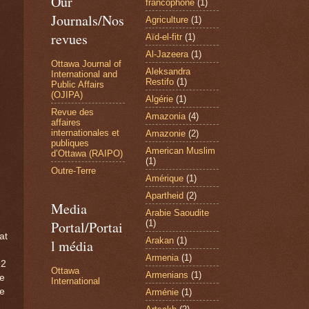
Our
francophone
(1)
Journals/Nos
Agriculture
(1)
revues
Aïd-el-fitr
(1)
Al-Jazeera
(1)
Ottawa Journal of
Aleksandra
International and
Restifo
(1)
Public Affairs
(OJIPA)
Algérie
(1)
Revue des
Amazonia
(4)
affaires
internationales et
Amazonie
(2)
publiques
American Muslim
d’Ottawa (RAIPO)
(1)
Outre-Terre
Amérique
(1)
Apartheid
(2)
Media
Arabie Saoudite
(1)
Portal/Portai
at
Arakan
(1)
l média
Armenia
(1)
 2
Ottawa
Armenians
(1)
re
International
e
Arménie
(1)